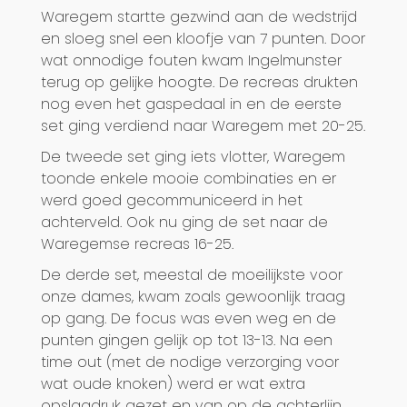
Waregem startte gezwind aan de wedstrijd
en sloeg snel een kloofje van 7 punten. Door
wat onnodige fouten kwam Ingelmunster
terug op gelijke hoogte. De recreas drukten
nog even het gaspedaal in en de eerste
set ging verdiend naar Waregem met 20-25.
De tweede set ging iets vlotter, Waregem
toonde enkele mooie combinaties en er
werd goed gecommuniceerd in het
achterveld. Ook nu ging de set naar de
Waregemse recreas 16-25.
De derde set, meestal de moeilijkste voor
onze dames, kwam zoals gewoonlijk traag
op gang. De focus was even weg en de
punten gingen gelijk op tot 13-13. Na een
time out (met de nodige verzorging voor
wat oude knoken) werd er wat extra
opslagdruk gezet en van op de achterlijn