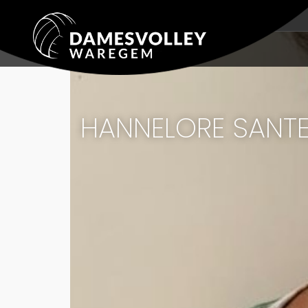
test
HANNELORE SANT