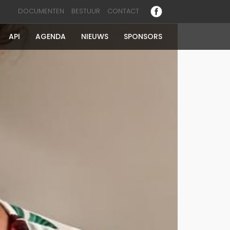
DOCUMENTEN
BESTUUR
CONTACT
API
AGENDA
NIEUWS
SPONSORS